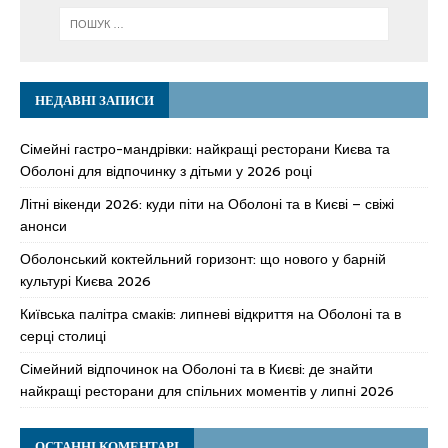
НЕДАВНІ ЗАПИСИ
Сімейні гастро-мандрівки: найкращі ресторани Києва та
Оболоні для відпочинку з дітьми у 2026 році
Літні вікенди 2026: куди піти на Оболоні та в Києві – свіжі
анонси
Оболонський коктейльний горизонт: що нового у барній
культурі Києва 2026
Київська палітра смаків: липневі відкриття на Оболоні та в
серці столиці
Сімейний відпочинок на Оболоні та в Києві: де знайти
найкращі ресторани для спільних моментів у липні 2026
ОСТАННІ КОМЕНТАРІ