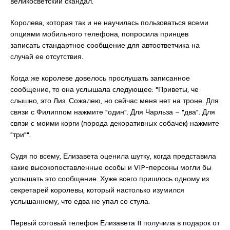
великосветский скандал.
Королева, которая так и не научилась пользоваться всеми
опциями мобильного телефона, попросила принцев
записать стандартное сообщение для автоответчика на
случай ее отсутствия.
Когда же королеве довелось прослушать записанное
сообщение, то она услышала следующее: "Приветы, че
слышно, это Лиз. Сожалею, но сейчас меня нет на троне. Для
связи с Филиппом нажмите "один". Для Чарльза – "два". Для
связи с моими корги (порода декоративных собачек) нажмите
"три"".
Судя по всему, Елизавета оценила шутку, когда представила
какие высокопоставленные особы и VIP-персоны могли бы
услышать это сообщение. Хуже всего пришлось одному из
секретарей королевы, который настолько изумился
услышанному, что едва не упал со стула.
Первый сотовый телефон Елизавета II получила в подарок от