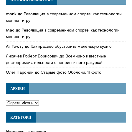
monk
до
Революция в современном спорте: как технологии
меняют игру
Mao
до
Революция в современном спорте: как технологии
меняют игру
Ali Fawzy
до
Как красиво обустроить маленькую кухню
Лихачёв Роберт Борисович
до
Всемирно известные
достопримечательности с непривычного ракурса!
Олег Наронин
до
Старые фото Оболони, 11 фото
АРХІВИ
КАТЕГОРІЇ
Интересные новости