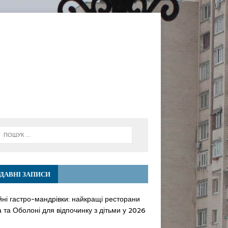
ДАВНІ ЗАПИСИ
йні гастро-мандрівки: найкращі ресторани
 та Оболоні для відпочинку з дітьми у 2026