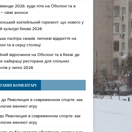
 вікенди 2026: куди піти на Оболоні та в
 – свіжі анонси
онський коктейльний горизонт: що нового у
й культурі Києва 2026
ька палітра смаків: липневі відкриття на
ні та в серці столиці
ний відпочинок на Оболоні та в Києві: де
ти найкращі ресторани для спільних
нтів у липні 2026
ТАННІ КОМЕНТАРІ
k
до
Революция в современном спорте: как
ологии меняют игру
до
Революция в современном спорте: как
ологии меняют игру
awzy
до
Как красиво обустроить маленькую