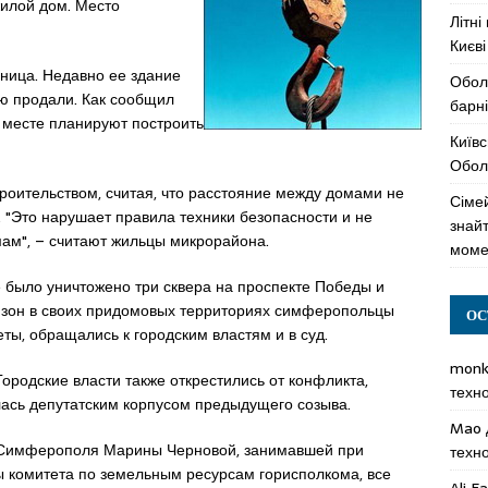
жилой дом. Место
Літні
Києві
ница. Недавно ее здание
Обол
лю продали. Как сообщил
барні
 месте планируют построить
Київс
Оболо
оительством, считая, что расстояние между домами не
Сімей
. "Это нарушает правила техники безопасности и не
знай
ам", – считают жильцы микрорайона.
моме
было уничтожено три сквера на проспекте Победы и
 зон в своих придомовых территориях симферопольцы
ОС
еты, обращались к городским властям и в суд.
mon
ородские власти также открестились от конфликта,
техн
лась депутатским корпусом предыдущего созыва.
Mao
ы Симферополя Марины Черновой, занимавшей при
техн
ы комитета по земельным ресурсам горисполкома, все
Ali F