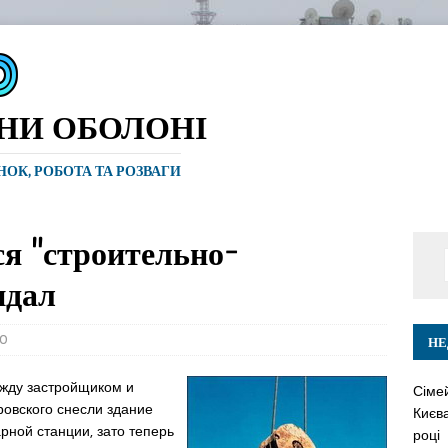
ИНИ ОБОЛОНІ
ИНОК, РОБОТА ТА РОЗВАГИ
я "строительно-
ндал
0
НЕ
жду застройщиком и
Сіме
овского снесли здание
Києва
рной станции, зато теперь
році