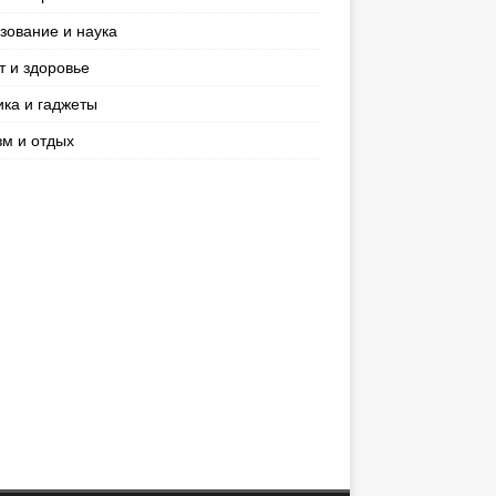
зование и наука
т и здоровье
ика и гаджеты
зм и отдых