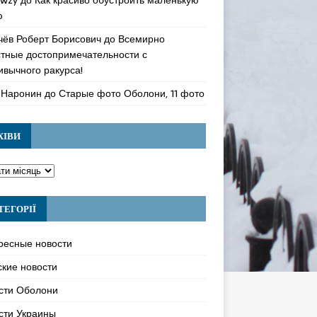
ю
чёв Роберт Борисович
до
Всемирно
стные достопримечательности с
ивычного ракурса!
 Наронин
до
Старые фото Оболони, 11 фото
ХІВИ
ТЕГОРІЇ
ресные новости
ские новости
сти Оболони
сти Украины