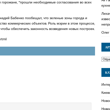
и горожане, "прошли необходимые согласования во всех
кухн
Лиха
адий Бабенко пообещал, что зеленые зоны города и
изве
ство коммерческих объектов. Роль мэрии в этом процессе,
непр
 чтобы обеспечить законность возведения новых построек.
Олег
html
АР
КА
Инте
Киев
Ново
Ново