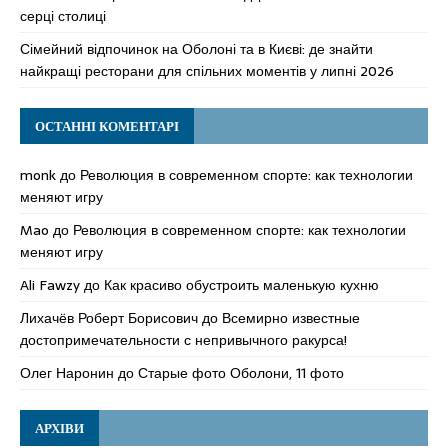
серці столиці
Сімейний відпочинок на Оболоні та в Києві: де знайти
найкращі ресторани для спільних моментів у липні 2026
ОСТАННІ КОМЕНТАРІ
monk
до
Революция в современном спорте: как технологии
меняют игру
Mao
до
Революция в современном спорте: как технологии
меняют игру
Ali Fawzy
до
Как красиво обустроить маленькую кухню
Лихачёв Роберт Борисович
до
Всемирно известные
достопримечательности с непривычного ракурса!
Олег Наронин
до
Старые фото Оболони, 11 фото
АРХІВИ