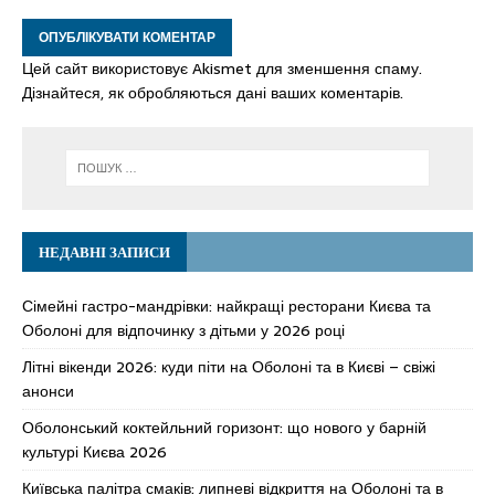
Цей сайт використовує Akismet для зменшення спаму.
Дізнайтеся, як обробляються дані ваших коментарів.
НЕДАВНІ ЗАПИСИ
Сімейні гастро-мандрівки: найкращі ресторани Києва та
Оболоні для відпочинку з дітьми у 2026 році
Літні вікенди 2026: куди піти на Оболоні та в Києві – свіжі
анонси
Оболонський коктейльний горизонт: що нового у барній
культурі Києва 2026
Київська палітра смаків: липневі відкриття на Оболоні та в