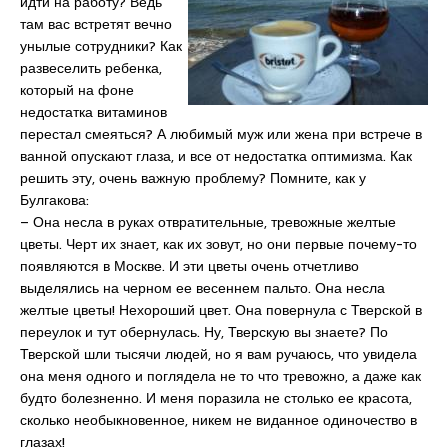
идти на работу? Ведь
там вас встретят вечно
унылые сотрудники? Как
развеселить ребенка,
который на фоне
недостатка витаминов
перестал смеяться? А любимый муж или жена при встрече в
ванной опускают глаза, и все от недостатка оптимизма. Как
решить эту, очень важную проблему? Помните, как у
Булгакова:
– Она несла в руках отвратительные, тревожные желтые
цветы. Черт их знает, как их зовут, но они первые почему-то
появляются в Москве. И эти цветы очень отчетливо
выделялись на черном ее весеннем пальто. Она несла
желтые цветы! Нехороший цвет. Она повернула с Тверской в
переулок и тут обернулась. Ну, Тверскую вы знаете? По
Тверской шли тысячи людей, но я вам ручаюсь, что увидела
она меня одного и поглядела не то что тревожно, а даже как
будто болезненно. И меня поразила не столько ее красота,
сколько необыкновенное, никем не виданное одиночество в
глазах!