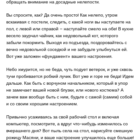
обращать внимание на досадные нелепости.
Вы спросите, как? Да очень просто! Как нелепо, утром
вскакивая с постели, следить, с какой ноги вы наступаете на
пол, с левой или справой – наступайте смело на обе! В кухне
весело заурчал чайник, как недовольный кот, которого
забыли покормить. Выходя из подъезда, поздоровайтесь с
вечно недовольной соседкой и не забудьте улыбнуться ей.
Вот уже заложен «фундамент» вашего настроения.
Небо хмурится, но не беда, чуть подует ветерок, и уже сквозь
тучи пробивается робкий лучик. Вот уже и горе не беда! Идем
дальше. Как быть с ворчуном начальником, который в упор
не замечает вашей новой блузки, или нового костюма? А
зачем вам вообще быть с ним, будьте с самой (самим) собой
и со своим хорошим настроением.
Привычно усаживаясь за свой рабочий стол и включая
компьютер, посмотрите, а вдруг что-нибудь изменилось со
вчерашнего дня? Вот пыль села на стол, нарисуйте смешную
рожицу Масяни, и ваше настроение улучшилось еще больше!