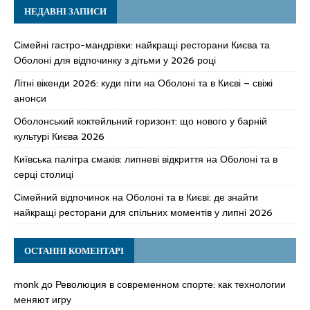
НЕДАВНІ ЗАПИСИ
Сімейні гастро-мандрівки: найкращі ресторани Києва та
Оболоні для відпочинку з дітьми у 2026 році
Літні вікенди 2026: куди піти на Оболоні та в Києві – свіжі
анонси
Оболонський коктейльний горизонт: що нового у барній
культурі Києва 2026
Київська палітра смаків: липневі відкриття на Оболоні та в
серці столиці
Сімейний відпочинок на Оболоні та в Києві: де знайти
найкращі ресторани для спільних моментів у липні 2026
ОСТАННІ КОМЕНТАРІ
monk
до
Революция в современном спорте: как технологии
меняют игру