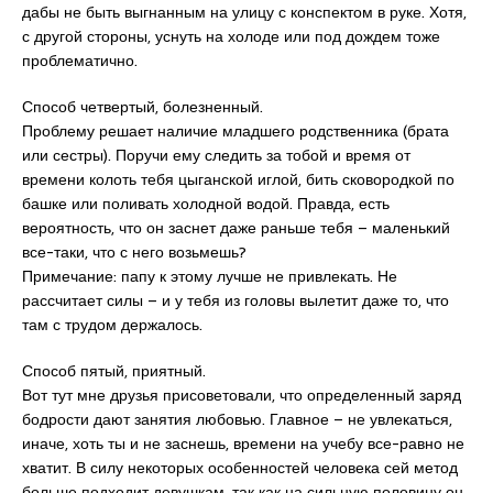
дабы не быть выгнанным на улицу с конспектом в руке. Хотя,
с другой стороны, уснуть на холоде или под дождем тоже
проблематично.
Способ четвертый, болезненный.
Проблему решает наличие младшего родственника (брата
или сестры). Поручи ему следить за тобой и время от
времени колоть тебя цыганской иглой, бить сковородкой по
башке или поливать холодной водой. Правда, есть
вероятность, что он заснет даже раньше тебя – маленький
все-таки, что с него возьмешь?
Примечание: папу к этому лучше не привлекать. Не
рассчитает силы – и у тебя из головы вылетит даже то, что
там с трудом держалось.
Способ пятый, приятный.
Вот тут мне друзья присоветовали, что определенный заряд
бодрости дают занятия любовью. Главное – не увлекаться,
иначе, хоть ты и не заснешь, времени на учебу все-равно не
хватит. В силу некоторых особенностей человека сей метод
больше подходит девушкам, так как на сильную половину он