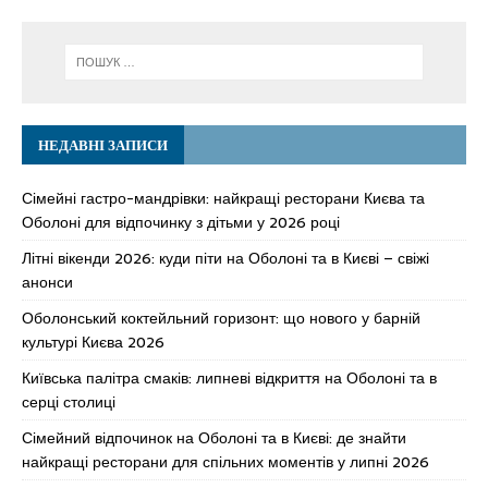
НЕДАВНІ ЗАПИСИ
Сімейні гастро-мандрівки: найкращі ресторани Києва та
Оболоні для відпочинку з дітьми у 2026 році
Літні вікенди 2026: куди піти на Оболоні та в Києві – свіжі
анонси
Оболонський коктейльний горизонт: що нового у барній
культурі Києва 2026
Київська палітра смаків: липневі відкриття на Оболоні та в
серці столиці
Сімейний відпочинок на Оболоні та в Києві: де знайти
найкращі ресторани для спільних моментів у липні 2026