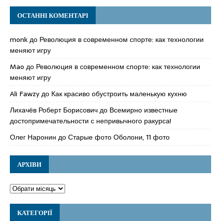
ОСТАННІ КОМЕНТАРІ
monk
до
Революция в современном спорте: как технологии
меняют игру
Mao
до
Революция в современном спорте: как технологии
меняют игру
Ali Fawzy
до
Как красиво обустроить маленькую кухню
Лихачёв Роберт Борисович
до
Всемирно известные
достопримечательности с непривычного ракурса!
Олег Наронин
до
Старые фото Оболони, 11 фото
АРХІВИ
КАТЕГОРІЇ