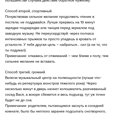
большинстве случаев действие обратное нужному.
Способ второй, спортивный.
Почувствовав сильное желание продолжить чтение в
постели, не поддавайся. Лучше прервись на 10 минут
зарядки-подзарядки или танцев перед зеркалом под
заводную музыку. Не переусердствуй: через полчаса
интенсивных прыжков ты просто упадешь в кровать от
усталости. У тебя другая цель – набраться… сил (а не то, что
ты подумал).
Примечание: откажись от отжиманий – чем ближе к полу, тем
сильнее желание не вставать.
Способ третий, громкий.
Включи музыкальный центр на полмощности (лучше что-
нибудь из репертуара монстров тяжелого рока). Через
несколько минут в дверь начнет колошматить разгневанный
сосед Вася, а вскоре сбежится и весь подъезд. тут уж точно
будет не до сна.
Примечание: родителям, пытающимся заснуть в соседней
комнате, было бы неплохо заранее подсыпать снотворного,