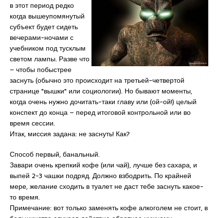
в этот период редко
когда вышеупомянутый
субъект будет сидеть
вечерами-ночами с
учебником под тусклым
светом лампы. Разве что
– чтобы побыстрее
заснуть (обычно это происходит на третьей-четвертой
странице "вышки" или социологии). Но бывают моменты,
когда очень нужно дочитать-таки главу или (ой-ой!) целый
конспект до конца – перед итоговой контрольной или во
время сессии.
Итак, миссия задана: не заснуть! Как?
Способ первый, банальный.
Завари очень крепкий кофе (или чай), лучше без сахара, и
выпей 2-3 чашки подряд. Должно взбодрить. По крайней
мере, желание сходить в туалет не даст тебе заснуть какое-
то время.
Примечание: вот только заменять кофе алкоголем не стоит, в