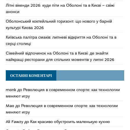
Літні вікенди 2026: куди піти на Оболоні та в Києві – свіжі
анонси
Оболонський коктейльний горизонт: що нового у барній
культурі Києва 2026
Київська палітра смаків: липневі відкриття на Оболоні та в
серці столиці
Сімейний відпочинок на Оболоні та в Києві: де знайти
найкращі ресторани для спільних моментів у липні 2026
ОСТАННІ КОМЕНТАРІ
monk
до
Революция в современном спорте: как технологии
меняют игру
Mao
до
Революция в современном спорте: как технологии
меняют игру
Ali Fawzy
до
Как красиво обустроить маленькую кухню