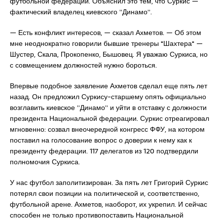
футбольной федерации. Объяснил это тем, что Суркис —
фактический владелец киевского ”Динамо”.
— Есть конфликт интересов, — сказал Ахметов. — Об этом
мне неоднократно говорили бывшие тренеры "Шахтера" —
Шустер, Скала, Прокопенко, Бышовец. Я уважаю Суркиса, но
с совмещением должностей нужно бороться.
Впервые подобное заявление Ахметов сделал еще пять лет
назад. Он предложил Суркису-старшему опять официально
возглавить киевское ”Динамо” и уйти в отставку с должности
президента Национальной федерации. Суркис отреагировал
мгновенно: созвал внеочередной конгресс ФФУ, на котором
поставил на голосование вопрос о доверии к нему как к
президенту федерации. 117 делегатов из 120 подтвердили
полномочия Суркиса.
У нас футбол заполитизирован. За пять лет Григорий Суркис
потерял свои позиции на политической и, соответственно,
футбольной арене. Ахметов, наоборот, их укрепил. И сейчас
способен не только противопоставить Национальной