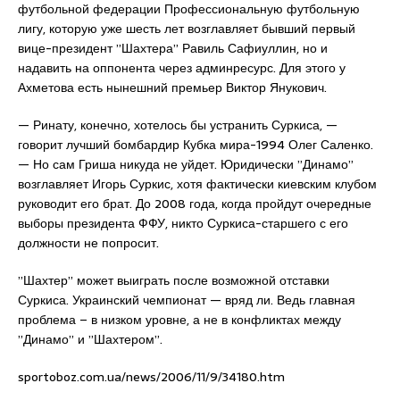
футбольной федерации Профессиональную футбольную
лигу, которую уже шесть лет возглавляет бывший первый
вице-президент ”Шахтера” Равиль Сафиуллин, но и
надавить на оппонента через админресурс. Для этого у
Ахметова есть нынешний премьер Виктор Янукович.
— Ринату, конечно, хотелось бы устранить Суркиса, —
говорит лучший бомбардир Кубка мира-1994 Олег Саленко.
— Но сам Гриша никуда не уйдет. Юридически ”Динамо”
возглавляет Игорь Суркис, хотя фактически киевским клубом
руководит его брат. До 2008 года, когда пройдут очередные
выборы президента ФФУ, никто Суркиса-старшего с его
должности не попросит.
”Шахтер” может выиграть после возможной отставки
Суркиса. Украинский чемпионат — вряд ли. Ведь главная
проблема – в низком уровне, а не в конфликтах между
”Динамо” и ”Шахтером”.
sportoboz.com.ua/news/2006/11/9/34180.htm