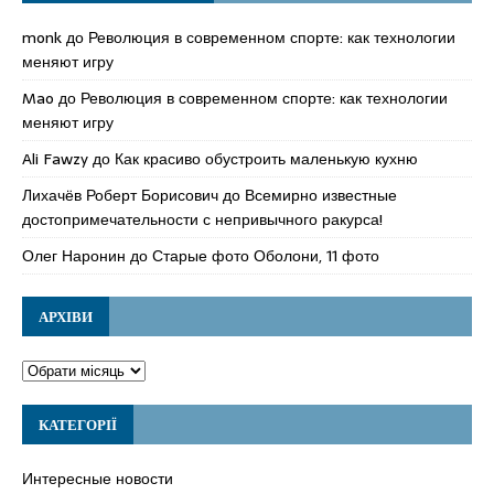
monk
до
Революция в современном спорте: как технологии
меняют игру
Mao
до
Революция в современном спорте: как технологии
меняют игру
Ali Fawzy
до
Как красиво обустроить маленькую кухню
Лихачёв Роберт Борисович
до
Всемирно известные
достопримечательности с непривычного ракурса!
Олег Наронин
до
Старые фото Оболони, 11 фото
АРХІВИ
КАТЕГОРІЇ
Интересные новости