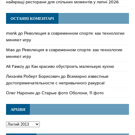
найкращі ресторани для спільних моментів у липні 2026
ОСТАННІ КОМЕНТАРІ
monk
до
Революция в современном спорте: как технологии
меняют игру
Mao
до
Революция в современном спорте: как технологии
меняют игру
Ali Fawzy
до
Как красиво обустроить маленькую кухню
Лихачёв Роберт Борисович
до
Всемирно известные
достопримечательности с непривычного ракурса!
Олег Наронин
до
Старые фото Оболони, 11 фото
АРХІВИ