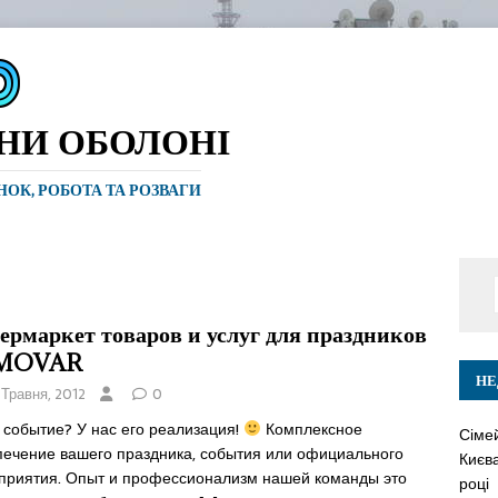
ИНИ ОБОЛОНІ
ИНОК, РОБОТА ТА РОЗВАГИ
ермаркет товаров и услуг для праздников
MOVAR
НЕ
 Травня, 2012
0
 событие? У нас его реализация!
Комплексное
Сіме
печение вашего праздника, события или официального
Києва
приятия. Опыт и профессионализм нашей команды это
році