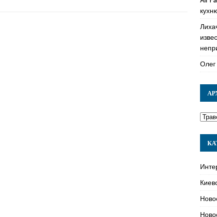
кухн
Лиха
изве
непр
Олег
АР
КА
Инте
Киев
Ново
Ново