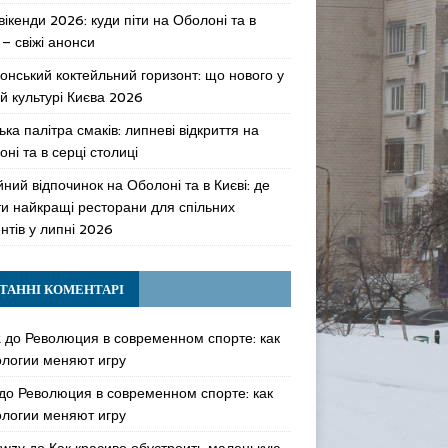
 вікенди 2026: куди піти на Оболоні та в
 – свіжі анонси
онський коктейльний горизонт: що нового у
й культурі Києва 2026
ька палітра смаків: липневі відкриття на
ні та в серці столиці
ний відпочинок на Оболоні та в Києві: де
ти найкращі ресторани для спільних
нтів у липні 2026
ТАННІ КОМЕНТАРІ
k
до
Революция в современном спорте: как
ологии меняют игру
до
Революция в современном спорте: как
ологии меняют игру
awzy
до
Как красиво обустроить маленькую