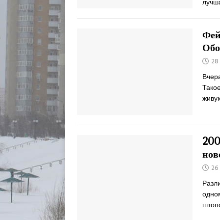
лучш
Фей
Обо
28
Вчер
Такое
живу
200
нов
26
Разли
одно
штопо