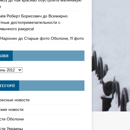
ю
чёв Роберт Борисович
до
Всемирно
стные достопримечательности с
ивычного ракурса!
 Наронин
до
Старые фото Оболони, 11 фото
ХІВИ
ТЕГОРІЇ
ресные новости
ские новости
сти Оболони
сти Украины