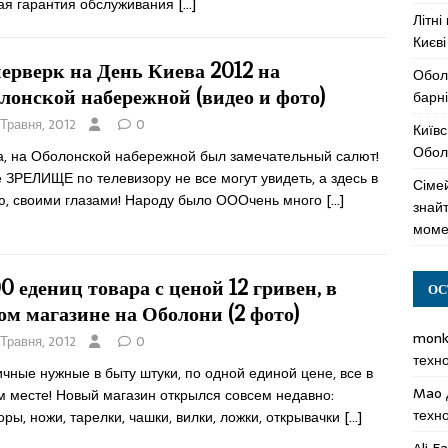
ая гарантия обслуживания
[…]
Літні
Києві
ерверк на День Киева 2012 на
Обол
лонской набережной (видео и фото)
барні
 Травня, 2012
0
Київс
Оболо
а, на Оболонской набережной был замечательный салют!
 ЗРЕЛИЩЕ по телевизору не все могут увидеть, а здесь в
Сімей
ю, своими глазами! Народу было ОООчень много
[…]
знай
моме
0 едениц товара с ценой 12 гривен, в
ОС
ом магазине на Оболони (2 фото)
mon
 Травня, 2012
0
техн
чные нужные в быту штуки, по одной единой цене, все в
Mao
м месте! Новый магазин открылся совсем недавно:
техн
ры, ножи, тарелки, чашки, вилки, ложки, открывачки
[…]
Ali F