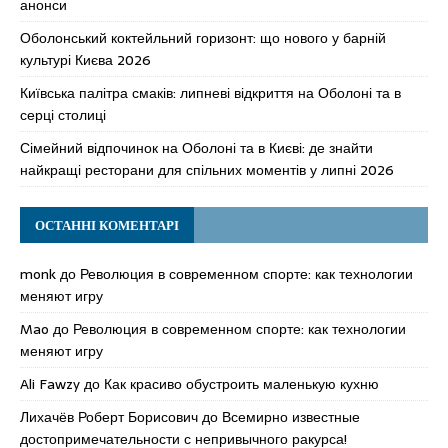
анонси
Оболонський коктейльний горизонт: що нового у барній
культурі Києва 2026
Київська палітра смаків: липневі відкриття на Оболоні та в
серці столиці
Сімейний відпочинок на Оболоні та в Києві: де знайти
найкращі ресторани для спільних моментів у липні 2026
ОСТАННІ КОМЕНТАРІ
monk
до
Революция в современном спорте: как технологии
меняют игру
Mao
до
Революция в современном спорте: как технологии
меняют игру
Ali Fawzy
до
Как красиво обустроить маленькую кухню
Лихачёв Роберт Борисович
до
Всемирно известные
достопримечательности с непривычного ракурса!